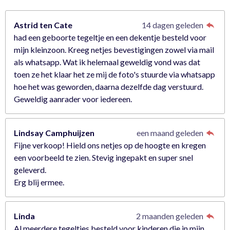
e
r
Astrid ten Cate
14 dagen geleden
r
had een geboorte tegeltje en een dekentje besteld voor
e
mijn kleinzoon. Kreeg netjes bevestigingen zowel via mail
n
als whatsapp. Wat ik helemaal geweldig vond was dat
toen ze het klaar het ze mij de foto's stuurde via whatsapp
hoe het was geworden, daarna dezelfde dag verstuurd.
Geweldig aanrader voor iedereen.
Lindsay Camphuijzen
een maand geleden
Fijne verkoop! Hield ons netjes op de hoogte en kregen
een voorbeeld te zien. Stevig ingepakt en super snel
geleverd.
Erg blij ermee.
Linda
2 maanden geleden
Al meerdere tegeltjes besteld voor kinderen die in mijn