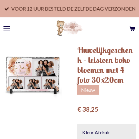
Ga
VOOR 12 UUR BESTELD DE ZELFDE DAG VERZONDEN
direct
naar
de
hoofdinhoud
Huwelijkgeschen
k - leisteen boho
bloemen met 4
foto 30x20cm
Nieuw
€ 38,25
Kleur Afdruk