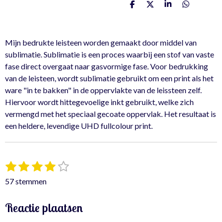
D
D
S
D
e
e
h
e
l
e
a
l
e
l
r
e
n
e
n
Mijn bedrukte leisteen worden gemaakt door middel van
sublimatie. Sublimatie is een proces waarbij een stof van vaste
fase direct overgaat naar gasvormige fase. Voor bedrukking
van de leisteen, wordt sublimatie gebruikt om een print als het
ware "in te bakken" in de oppervlakte van de leissteen zelf.
Hiervoor wordt hittegevoelige inkt gebruikt, welke zich
vermengd met het speciaal gecoate oppervlak. Het resultaat is
een heldere, levendige UHD fullcolour print.
1
2
3
4
5
S
R
t
s
s
s
s
s
a
57 stemmen
e
t
t
t
t
t
t
m
e
e
e
e
e
i
m
Reactie plaatsen
r
r
r
r
r
e
n
n