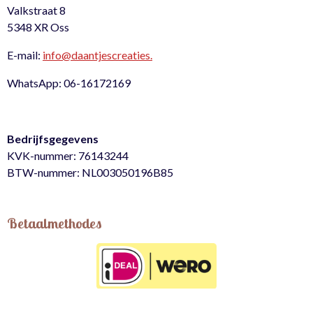
Valkstraat 8
5348 XR Oss
E-mail:
info@daantjescreaties.
WhatsApp: 06-16172169
Bedrijfsgegevens
KVK-nummer: 76143244
BTW-nummer: NL003050196B85
Betaalmethodes