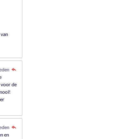
 van
leden
e
 voor de
 mooi!
der
leden
en en