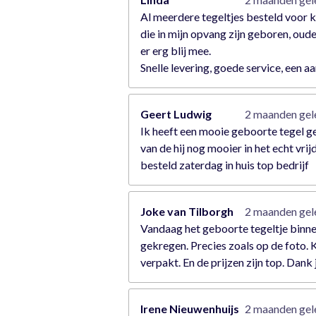
Al meerdere tegeltjes besteld voor 
die in mijn opvang zijn geboren, oude
er erg blij mee.
Snelle levering, goede service, een a
Geert Ludwig
2 maanden ge
Ik heeft een mooie geboorte tegel 
van de hij nog mooier in het echt vrij
besteld zaterdag in huis top bedrijf
Joke van Tilborgh
2 maanden ge
Vandaag het geboorte tegeltje binn
gekregen. Precies zoals op de foto. 
verpakt. En de prijzen zijn top. Dank 
Irene Nieuwenhuijs
2 maanden ge