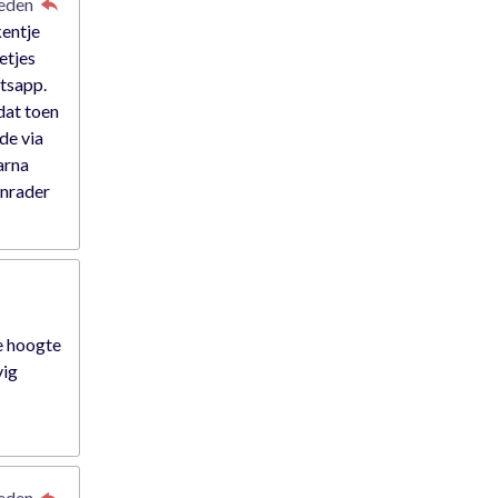
leden
kentje
etjes
atsapp.
dat toen
rde via
arna
anrader
e hoogte
vig
leden