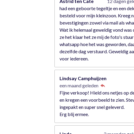
Astrid ten Cate
12 dagen ge
e
had een geboorte tegeltje en een de
n
besteld voor mijn kleinzoon. Kreeg n
bevestigingen zowel via mail als wh
Wat ik helemaal geweldig vond was 
ze het klaar het ze mij de foto's stuu
whatsapp hoe het was geworden, da
dezelfde dag verstuurd. Geweldig a
voor iedereen.
Lindsay Camphuijzen
een maand geleden
Fijne verkoop! Hield ons netjes op d
en kregen een voorbeeld te zien. Ste
ingepakt en super snel geleverd.
Erg blij ermee.
Linda
2 maanden ge