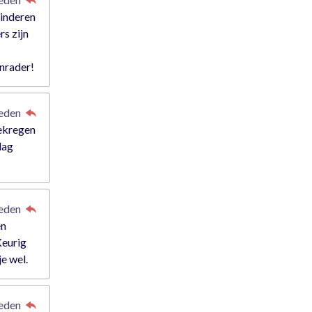
kinderen
rs zijn
anrader!
leden
gekregen
dag
leden
en
Keurig
je wel.
leden