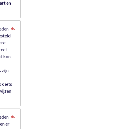
art en
leden
esteld
ere
rect
it kon
 zijn
ok iets
wijzen
leden
en er