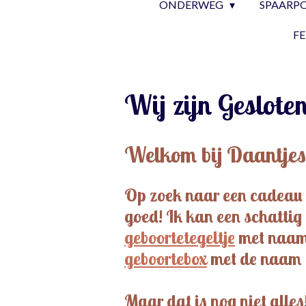
ONDERWEG
SPAARP
F
Wij zijn Geslote
Welkom
bij Daantjes
Op zoek naar een cadeau da
goed! Ik kan een schattig
geboortetegeltje
met naam,
geboortebox
met de naam e
Maar dat is nog niet alle