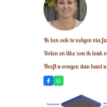
Ik ben ook te volgen via f
Delen en like zou ik leuk 
Heeft u vragen dan kunt u 
F
W
a
h
c
a
e
t
b
s
o
A