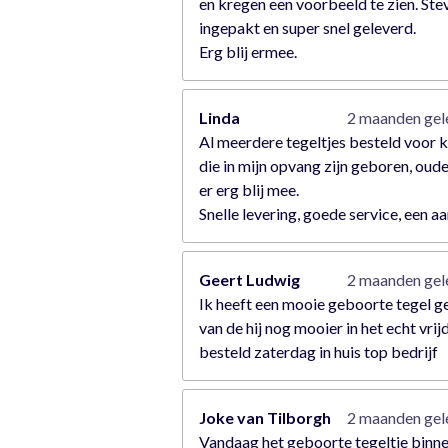
en kregen een voorbeeld te zien. Ste
ingepakt en super snel geleverd.
Erg blij ermee.
Linda
2 maanden ge
Al meerdere tegeltjes besteld voor 
die in mijn opvang zijn geboren, oude
er erg blij mee.
Snelle levering, goede service, een a
Geert Ludwig
2 maanden ge
Ik heeft een mooie geboorte tegel 
van de hij nog mooier in het echt vrij
besteld zaterdag in huis top bedrijf
Joke van Tilborgh
2 maanden ge
Vandaag het geboorte tegeltje binn