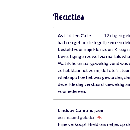
s
t
Reacties
e
r
r
Astrid ten Cate
12 dagen ge
e
had een geboorte tegeltje en een de
n
besteld voor mijn kleinzoon. Kreeg n
bevestigingen zowel via mail als wh
Wat ik helemaal geweldig vond was 
ze het klaar het ze mij de foto's stuu
whatsapp hoe het was geworden, da
dezelfde dag verstuurd. Geweldig a
voor iedereen.
Lindsay Camphuijzen
een maand geleden
Fijne verkoop! Hield ons netjes op d