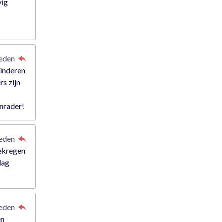
vig
leden
kinderen
rs zijn
anrader!
leden
gekregen
dag
leden
en