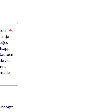
leden
kentje
etjes
atsapp.
dat toen
rde via
arna
anrader
e hoogte