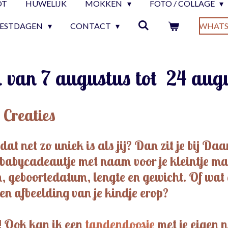
OT
HUWELIJK
MOKKEN
FOTO / COLLAGE
EESTDAGEN
CONTACT
WHATS
n van 7 augustus tot 24 aug
 Creaties
t net zo uniek is als jij? Dan zit je bij Da
 babycadeautje met naam voor je kleintje m
 geboortedatum, lengte en gewicht. Of wat d
n afbeelding van je kindje erop?
s! Ook kan ik een
tandendoosje
met je eigen 