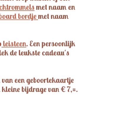
chtrommels
met naam en
board bordje
met naam
p
leisteen
. Een persoonlijk
dek de leukste cadeau's
 van een geboortekaartje
kleine bijdrage van € 7,=.