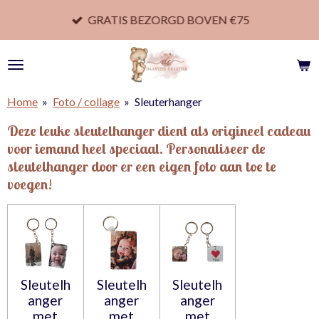
Ga
GRATIS BEZORGD BOVEN €75
direct
naar
de
hoofdinhoud
Home
»
Foto / collage
»
Sleuterhanger
Deze leuke
sleutelhanger
dient als origineel cadeau
voor iemand heel speciaal. Personaliseer de
sleutelhanger door er een eigen foto aan toe te
voegen!
Sleutelh
Sleutelh
Sleutelh
anger
anger
anger
met
met
met