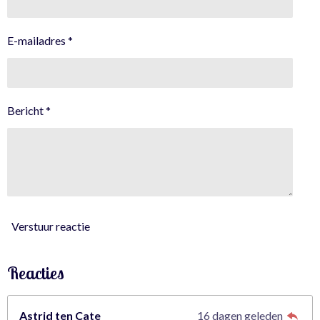
.
2
E-mailadres *
4
5
6
1
Bericht *
4
0
3
5
0
8
7
Verstuur reactie
7
s
Reacties
t
e
r
Astrid ten Cate
16 dagen geleden