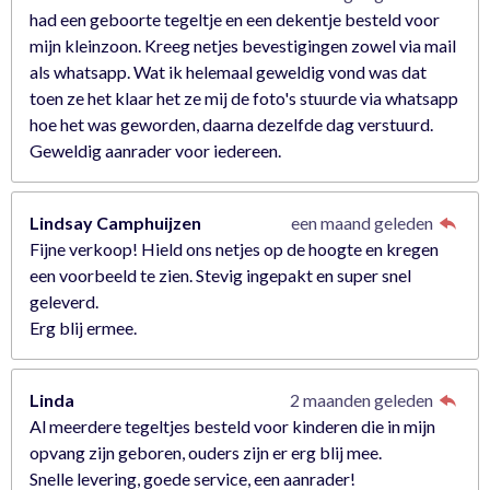
r
had een geboorte tegeltje en een dekentje besteld voor
e
mijn kleinzoon. Kreeg netjes bevestigingen zowel via mail
n
als whatsapp. Wat ik helemaal geweldig vond was dat
toen ze het klaar het ze mij de foto's stuurde via whatsapp
hoe het was geworden, daarna dezelfde dag verstuurd.
Geweldig aanrader voor iedereen.
Lindsay Camphuijzen
een maand geleden
Fijne verkoop! Hield ons netjes op de hoogte en kregen
een voorbeeld te zien. Stevig ingepakt en super snel
geleverd.
Erg blij ermee.
Linda
2 maanden geleden
Al meerdere tegeltjes besteld voor kinderen die in mijn
opvang zijn geboren, ouders zijn er erg blij mee.
Snelle levering, goede service, een aanrader!