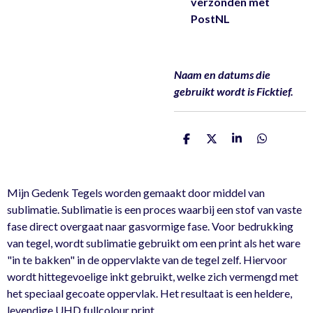
verzonden met
PostNL
Naam en datums die
gebruikt wordt is Ficktief.
D
D
S
D
e
e
h
e
l
e
a
l
e
l
r
e
n
e
n
Mijn Gedenk Tegels worden gemaakt door middel van
sublimatie. Sublimatie is een proces waarbij een stof van vaste
fase direct overgaat naar gasvormige fase. Voor bedrukking
van tegel, wordt sublimatie gebruikt om een print als het ware
"in te bakken" in de oppervlakte van de tegel zelf. Hiervoor
wordt hittegevoelige inkt gebruikt, welke zich vermengd met
het speciaal gecoate oppervlak. Het resultaat is een heldere,
levendige UHD fullcolour print.