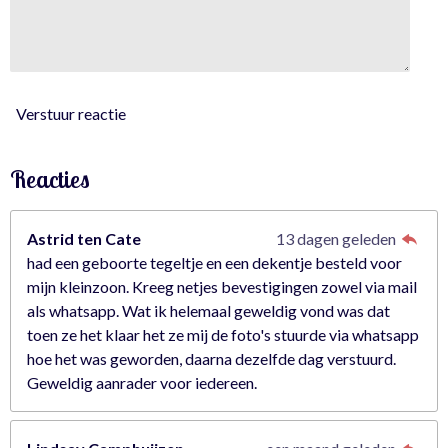
3
5
0
8
7
Verstuur reactie
7
s
Reacties
t
e
r
Astrid ten Cate
13 dagen geleden
r
had een geboorte tegeltje en een dekentje besteld voor
e
mijn kleinzoon. Kreeg netjes bevestigingen zowel via mail
n
als whatsapp. Wat ik helemaal geweldig vond was dat
toen ze het klaar het ze mij de foto's stuurde via whatsapp
hoe het was geworden, daarna dezelfde dag verstuurd.
Geweldig aanrader voor iedereen.