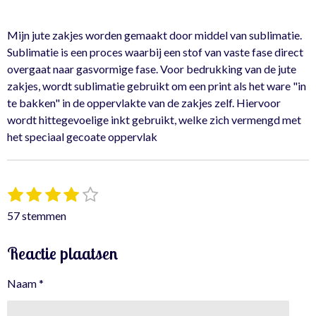
l
e
a
l
e
l
r
e
n
e
n
Mijn jute zakjes worden gemaakt door middel van sublimatie.
Sublimatie is een proces waarbij een stof van vaste fase direct
overgaat naar gasvormige fase. Voor bedrukking van de jute
zakjes, wordt sublimatie gebruikt om een print als het ware "in
te bakken" in de oppervlakte van de zakjes zelf. Hiervoor
wordt hittegevoelige inkt gebruikt, welke zich vermengd met
het speciaal gecoate oppervlak
1
2
3
4
5
S
R
t
s
s
s
s
s
a
57 stemmen
e
t
t
t
t
t
t
m
e
e
e
e
e
i
m
Reactie plaatsen
r
r
r
r
r
e
n
n
r
r
r
r
g
Naam *
e
e
e
e
:
n
n
n
n
4