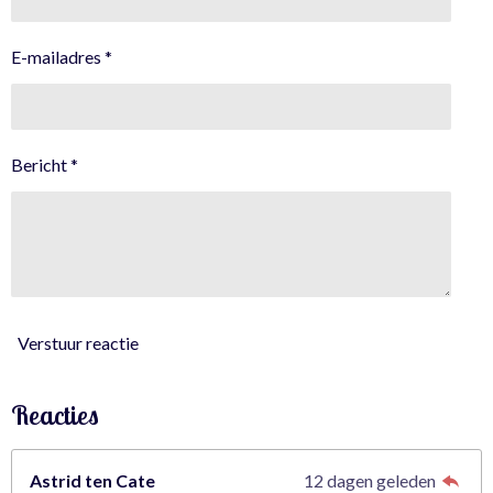
.
2
E-mailadres *
4
5
6
1
Bericht *
4
0
3
5
0
8
7
Verstuur reactie
7
s
Reacties
t
e
r
Astrid ten Cate
12 dagen geleden