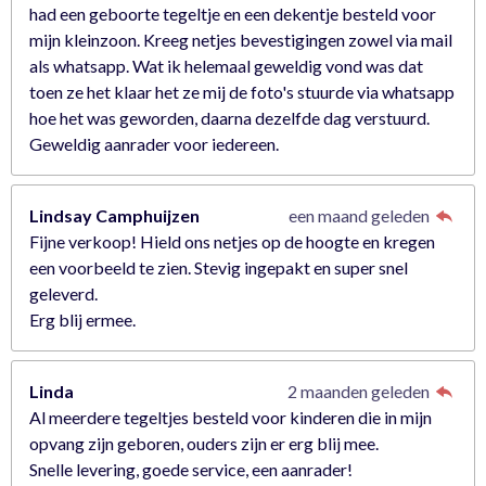
r
had een geboorte tegeltje en een dekentje besteld voor
e
mijn kleinzoon. Kreeg netjes bevestigingen zowel via mail
n
als whatsapp. Wat ik helemaal geweldig vond was dat
toen ze het klaar het ze mij de foto's stuurde via whatsapp
hoe het was geworden, daarna dezelfde dag verstuurd.
Geweldig aanrader voor iedereen.
Lindsay Camphuijzen
een maand geleden
Fijne verkoop! Hield ons netjes op de hoogte en kregen
een voorbeeld te zien. Stevig ingepakt en super snel
geleverd.
Erg blij ermee.
Linda
2 maanden geleden
Al meerdere tegeltjes besteld voor kinderen die in mijn
opvang zijn geboren, ouders zijn er erg blij mee.
Snelle levering, goede service, een aanrader!