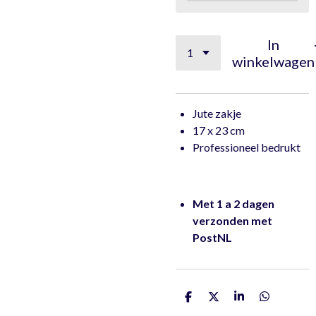
In
winkelwagen
Jute zakje
17 x 23 cm
Professioneel bedrukt
Met 1 a 2 dagen
verzonden met
PostNL
D
D
S
D
e
e
h
e