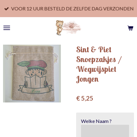
Ga
VOOR 12 UUR BESTELD DE ZELFDE DAG VERZONDEN
direct
naar
de
hoofdinhoud
Sint & Piet
Snoepzakjes /
Wegwijspiet
Jongen
€ 5,25
Welke Naam ?