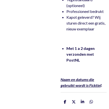
(optioneel)
Professioneel bedrukt
Kapot geleverd? Wij
sturen direct een gratis,
nieuw exemplaar
Met 1 a 2 dagen
verzonden met
PostNL
Naam en datums die
gebruikt wordt is Ficktief
.
D
D
S
D
e
e
h
e