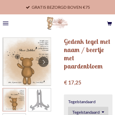
Ga
GRATIS BEZORGD BOVEN €75
direct
naar
de
hoofdinhoud
Gedenk tegel met
naam / beertje
met
paardenbloem
€ 17,25
Tegelstandaard