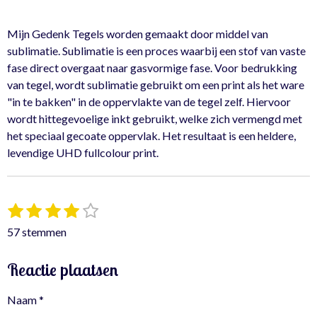
l
e
a
l
e
l
r
e
n
e
n
Mijn Gedenk Tegels worden gemaakt door middel van
sublimatie. Sublimatie is een proces waarbij een stof van vaste
fase direct overgaat naar gasvormige fase. Voor bedrukking
van tegel, wordt sublimatie gebruikt om een print als het ware
"in te bakken" in de oppervlakte van de tegel zelf. Hiervoor
wordt hittegevoelige inkt gebruikt, welke zich vermengd met
het speciaal gecoate oppervlak. Het resultaat is een heldere,
levendige UHD fullcolour print.
1
2
3
4
5
S
R
t
s
s
s
s
s
a
57 stemmen
e
t
t
t
t
t
t
m
e
e
e
e
e
i
m
Reactie plaatsen
r
r
r
r
r
e
n
n
r
r
r
r
g
Naam *
e
e
e
e
: