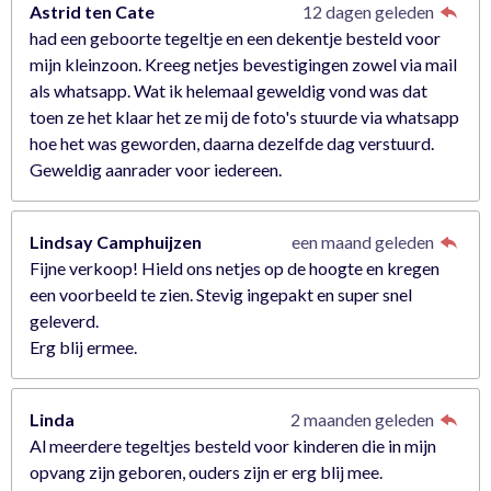
r
Astrid ten Cate
12 dagen geleden
r
had een geboorte tegeltje en een dekentje besteld voor
e
mijn kleinzoon. Kreeg netjes bevestigingen zowel via mail
n
als whatsapp. Wat ik helemaal geweldig vond was dat
toen ze het klaar het ze mij de foto's stuurde via whatsapp
hoe het was geworden, daarna dezelfde dag verstuurd.
Geweldig aanrader voor iedereen.
Lindsay Camphuijzen
een maand geleden
Fijne verkoop! Hield ons netjes op de hoogte en kregen
een voorbeeld te zien. Stevig ingepakt en super snel
geleverd.
Erg blij ermee.
Linda
2 maanden geleden
Al meerdere tegeltjes besteld voor kinderen die in mijn
opvang zijn geboren, ouders zijn er erg blij mee.