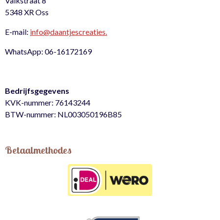
Valkstraat 8
5348 XR Oss
E-mail:
info@daantjescreaties.
WhatsApp: 06-16172169
Bedrijfsgegevens
KVK-nummer: 76143244
BTW-nummer: NL003050196B85
Betaalmethodes