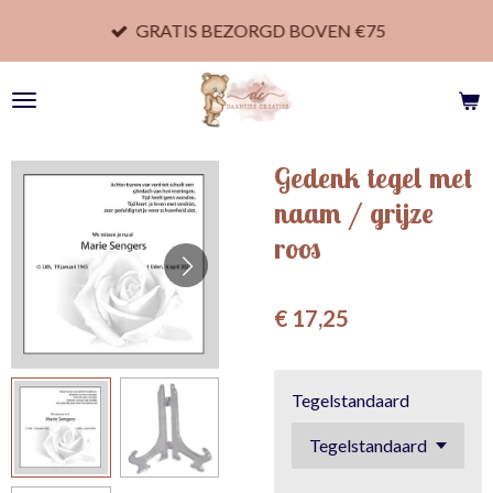
Ga
GRATIS BEZORGD BOVEN €75
direct
naar
de
hoofdinhoud
Gedenk tegel met
naam / grijze
roos
€ 17,25
Tegelstandaard