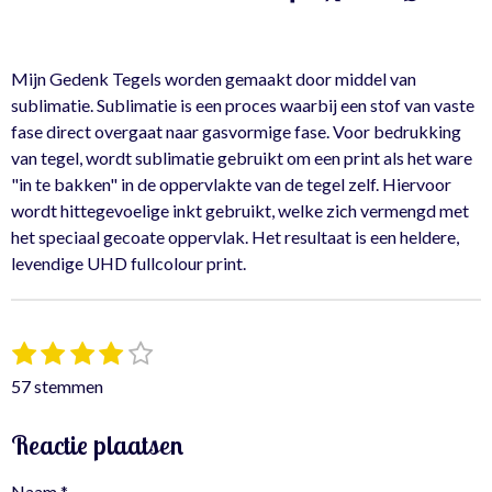
D
D
S
D
e
e
h
e
l
e
a
l
e
l
r
e
n
e
n
Mijn Gedenk Tegels worden gemaakt door middel van
sublimatie. Sublimatie is een proces waarbij een stof van vaste
fase direct overgaat naar gasvormige fase. Voor bedrukking
van tegel, wordt sublimatie gebruikt om een print als het ware
"in te bakken" in de oppervlakte van de tegel zelf. Hiervoor
wordt hittegevoelige inkt gebruikt, welke zich vermengd met
het speciaal gecoate oppervlak. Het resultaat is een heldere,
levendige UHD fullcolour print.
1
2
3
4
5
S
R
t
s
s
s
s
s
a
57 stemmen
e
t
t
t
t
t
t
m
e
e
e
e
e
i
m
Reactie plaatsen
r
r
r
r
r
e
n
n
r
r
r
r
g
Naam *