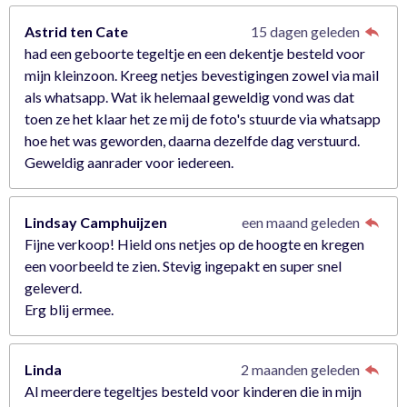
e
r
Astrid ten Cate
15 dagen geleden
r
had een geboorte tegeltje en een dekentje besteld voor
e
mijn kleinzoon. Kreeg netjes bevestigingen zowel via mail
n
als whatsapp. Wat ik helemaal geweldig vond was dat
toen ze het klaar het ze mij de foto's stuurde via whatsapp
hoe het was geworden, daarna dezelfde dag verstuurd.
Geweldig aanrader voor iedereen.
Lindsay Camphuijzen
een maand geleden
Fijne verkoop! Hield ons netjes op de hoogte en kregen
een voorbeeld te zien. Stevig ingepakt en super snel
geleverd.
Erg blij ermee.
Linda
2 maanden geleden
Al meerdere tegeltjes besteld voor kinderen die in mijn