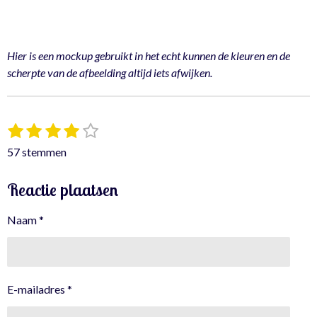
Hier is een mockup gebruikt in het echt kunnen de kleuren en de
scherpte van de afbeelding altijd iets afwijken.
1
2
3
4
5
S
R
t
s
s
s
s
s
a
57 stemmen
e
t
t
t
t
t
t
m
e
e
e
e
e
i
m
Reactie plaatsen
r
r
r
r
r
e
n
n
r
r
r
r
g
Naam *
e
e
e
e
:
n
n
n
n
4
.
2
E-mailadres *
4
5