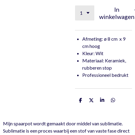
In
winkelwagen
Afmeting: ø 8 cm x 9
cm hoog
Kleur: Wit
Materiaal: Keramiek,
rubberen stop
Professioneel bedrukt
D
D
S
D
e
e
h
e
l
e
a
l
e
l
r
e
n
e
n
Mijn spaarpot wordt gemaakt door middel van sublimatie.
Sublimatie is een proces waarbij een stof van vaste fase direct