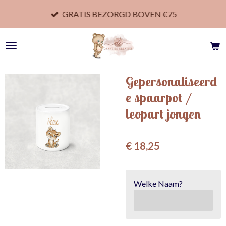
Ga
GRATIS BEZORGD BOVEN €75
direct
naar
de
hoofdinhoud
Gepersonaliseerd
e spaarpot /
leopart jongen
€ 18,25
Welke Naam?