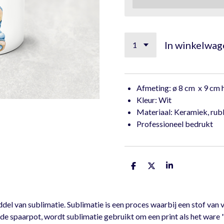
In winkelwag
Afmeting: ø 8 cm x 9 cm
Kleur: Wit
Materiaal: Keramiek, rub
Professioneel bedrukt
D
D
S
e
e
h
l
e
a
e
l
r
n
e
l van sublimatie. Sublimatie is een proces waarbij een stof van v
e spaarpot, wordt sublimatie gebruikt om een print als het ware "