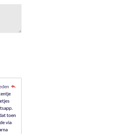
leden
kentje
etjes
atsapp.
dat toen
rde via
arna