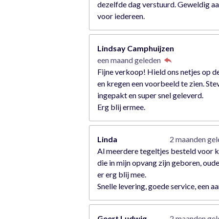
dezelfde dag verstuurd. Geweldig a
voor iedereen.
Lindsay Camphuijzen
een maand geleden
Fijne verkoop! Hield ons netjes op d
en kregen een voorbeeld te zien. Ste
ingepakt en super snel geleverd.
Erg blij ermee.
Linda
2 maanden ge
Al meerdere tegeltjes besteld voor 
die in mijn opvang zijn geboren, oude
er erg blij mee.
Snelle levering, goede service, een a
Geert Ludwig
2 maanden ge