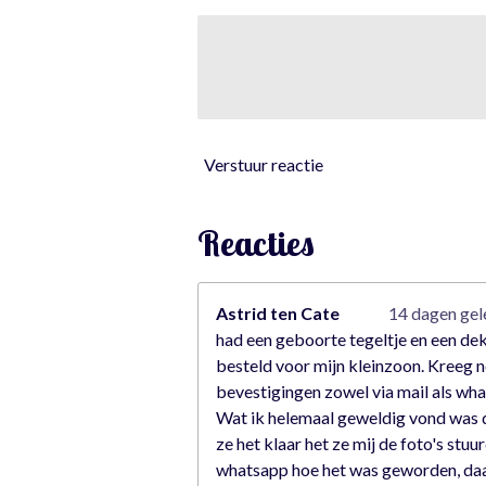
0
3
5
0
8
7
Verstuur reactie
7
s
t
Reacties
e
r
r
Astrid ten Cate
14 dagen ge
e
had een geboorte tegeltje en een de
n
besteld voor mijn kleinzoon. Kreeg n
bevestigingen zowel via mail als wh
Wat ik helemaal geweldig vond was 
ze het klaar het ze mij de foto's stuu
whatsapp hoe het was geworden, da