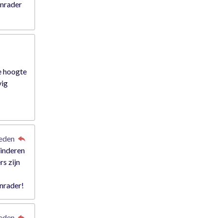
anrader
e hoogte
vig
leden
kinderen
rs zijn
anrader!
leden