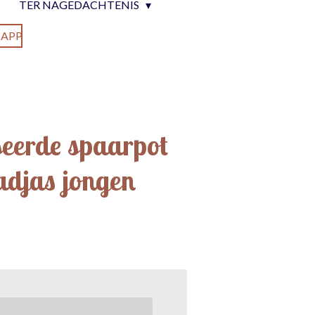
TER NAGEDACHTENIS
APP
seerde spaarpot
adjas jongen