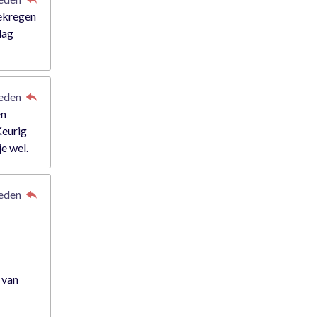
gekregen
dag
leden
en
Keurig
je wel.
leden
 van