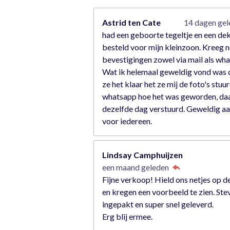
r
r
Astrid ten Cate
14 dagen ge
e
had een geboorte tegeltje en een de
n
besteld voor mijn kleinzoon. Kreeg n
bevestigingen zowel via mail als wh
Wat ik helemaal geweldig vond was 
ze het klaar het ze mij de foto's stuu
whatsapp hoe het was geworden, da
dezelfde dag verstuurd. Geweldig a
voor iedereen.
Lindsay Camphuijzen
een maand geleden
Fijne verkoop! Hield ons netjes op d
en kregen een voorbeeld te zien. Ste
ingepakt en super snel geleverd.
Erg blij ermee.