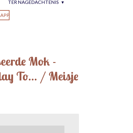
TER NAGEDACHTENIS
APP
seerde Mok -
y To... / Meisje