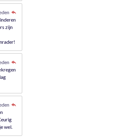
leden
kinderen
rs zijn
anrader!
leden
gekregen
dag
leden
en
Keurig
je wel.