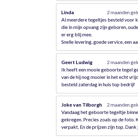
Linda
2 maanden ge
Al meerdere tegeltjes besteld voor 
die in mijn opvang zijn geboren, oude
er erg blij mee.
Snelle levering, goede service, een a
Geert Ludwig
2 maanden ge
Ik heeft een mooie geboorte tegel 
van de hij nog mooier in het echt vrij
besteld zaterdag in huis top bedrijf
Joke van Tilborgh
2 maanden ge
Vandaag het geboorte tegeltje binn
gekregen. Precies zoals op de foto. 
verpakt. En de prijzen zijn top. Dank 