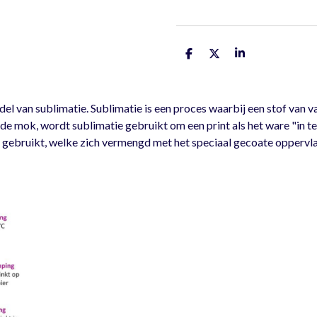
D
D
S
e
e
h
l
e
a
e
l
r
n
e
van sublimatie. Sublimatie is een proces waarbij een stof van va
e mok, wordt sublimatie gebruikt om een print als het ware "in t
t gebruikt, welke zich vermengd met het speciaal gecoate oppervlak