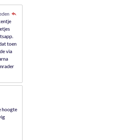
leden
kentje
etjes
atsapp.
dat toen
rde via
arna
anrader
e hoogte
vig