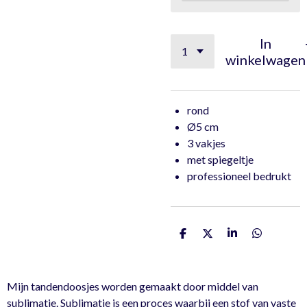
In
winkelwagen
rond
Ø5 cm
3 vakjes
met spiegeltje
professioneel bedrukt
D
D
S
D
e
e
h
e
l
e
a
l
e
l
r
e
n
e
n
Mijn tandendoosjes worden gemaakt door middel van
sublimatie. Sublimatie is een proces waarbij een stof van vaste