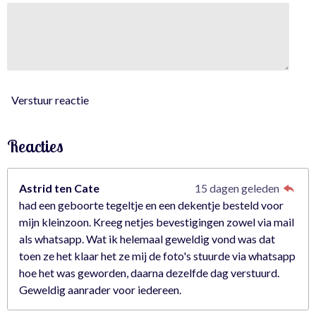
0
3
5
0
8
7
Verstuur reactie
7
s
Reacties
t
e
r
Astrid ten Cate
15 dagen geleden
r
had een geboorte tegeltje en een dekentje besteld voor
e
mijn kleinzoon. Kreeg netjes bevestigingen zowel via mail
n
als whatsapp. Wat ik helemaal geweldig vond was dat
toen ze het klaar het ze mij de foto's stuurde via whatsapp
hoe het was geworden, daarna dezelfde dag verstuurd.
Geweldig aanrader voor iedereen.