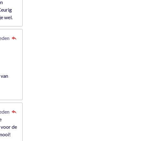
en
Keurig
je wel.
leden
 van
leden
e
 voor de
 mooi!