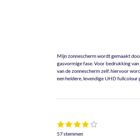
Mijn zonnescherm wordt gemaakt door mi
gasvormige fase. Voor bedrukking van d
van de zonnescherm zelf. hiervoor word
een heldere, levendige UHD fullcolour p
1
2
3
4
5
S
R
t
s
s
s
s
s
a
57 stemmen
e
t
t
t
t
t
t