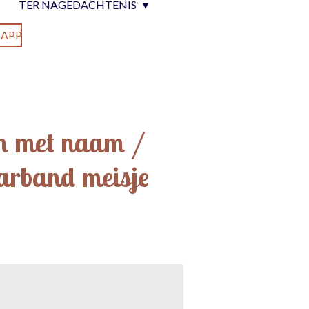
TER NAGEDACHTENIS
APP
m met naam /
arband meisje