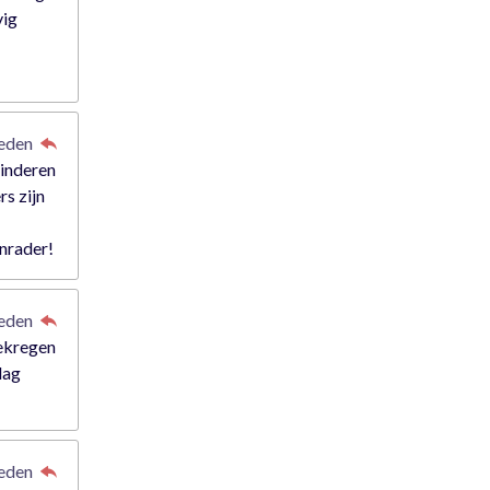
vig
leden
kinderen
rs zijn
anrader!
leden
gekregen
dag
leden