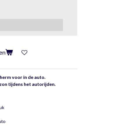
en
erm voor in de auto.
zon tijdens het autorijden.
tuk
uto