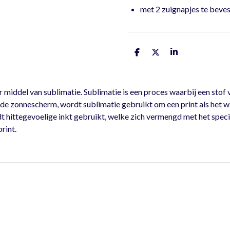
met 2 zuignapjes te beves
D
D
S
e
e
h
l
e
a
e
l
r
n
e
ddel van sublimatie. Sublimatie is een proces waarbij een stof v
e zonnescherm, wordt sublimatie gebruikt om een print als het wa
t hittegevoelige inkt gebruikt, welke zich vermengd met het speci
rint.