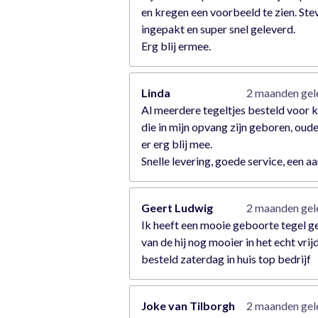
en kregen een voorbeeld te zien. Ste
ingepakt en super snel geleverd.
Erg blij ermee.
Linda
2 maanden ge
Al meerdere tegeltjes besteld voor 
die in mijn opvang zijn geboren, oude
er erg blij mee.
Snelle levering, goede service, een a
Geert Ludwig
2 maanden ge
Ik heeft een mooie geboorte tegel 
van de hij nog mooier in het echt vrij
besteld zaterdag in huis top bedrijf
Joke van Tilborgh
2 maanden ge