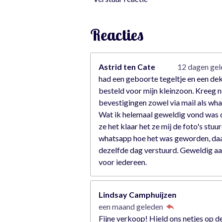
7
s
t
Reacties
e
r
r
Astrid ten Cate
12 dagen ge
e
had een geboorte tegeltje en een de
n
besteld voor mijn kleinzoon. Kreeg n
bevestigingen zowel via mail als wh
Wat ik helemaal geweldig vond was 
ze het klaar het ze mij de foto's stuu
whatsapp hoe het was geworden, da
dezelfde dag verstuurd. Geweldig a
voor iedereen.
Lindsay Camphuijzen
een maand geleden
Fijne verkoop! Hield ons netjes op d