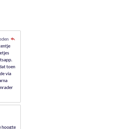
leden
kentje
etjes
atsapp.
dat toen
rde via
arna
anrader
e hoogte