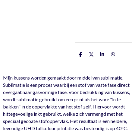
D
D
S
D
e
e
h
e
l
e
a
l
e
l
r
e
n
e
n
Mijn kussens worden gemaakt door middel van sublimatie.
Sublimatie is een proces waarbij een stof van vaste fase direct
overgaat naar gasvormige fase. Voor bedrukking van kussens,
wordt sublimatie gebruikt om een print als het ware "in te
bakken" in de oppervlakte van het stof zelf. Hiervoor wordt
hittegevoelige inkt gebruikt, welke zich vermengd met het
speciaal gecoate stofoppervlak. Het resultaat is een heldere,
levendige UHD fullcolour print die was bestendig is op 40°C.