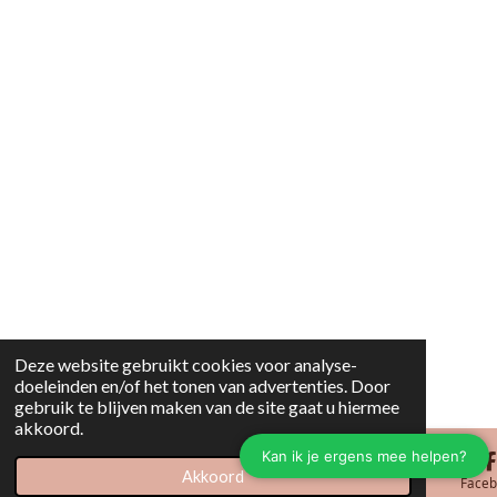
Deze website gebruikt cookies voor analyse-
doeleinden en/of het tonen van advertenties. Door
gebruik te blijven maken van de site gaat u hiermee
akkoord.
Akkoord
E-mailadres
Kaart
Face