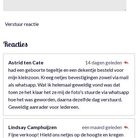
5
0
8
7
Verstuur reactie
7
s
Reacties
t
e
r
Astrid ten Cate
14 dagen geleden
r
had een geboorte tegeltje en een dekentje besteld voor
e
mijn kleinzoon. Kreeg netjes bevestigingen zowel via mail
n
als whatsapp. Wat ik helemaal geweldig vond was dat
toen ze het klaar het ze mij de foto's stuurde via whatsapp
hoe het was geworden, daarna dezelfde dag verstuurd.
Geweldig aanrader voor iedereen.
Lindsay Camphuijzen
een maand geleden
Fijne verkoop! Hield ons netjes op de hoogte en kregen