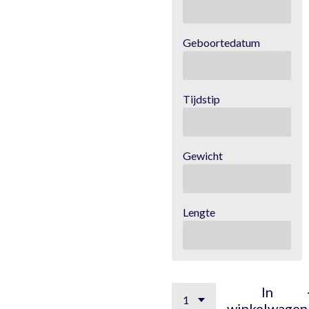
Geboortedatum
Tijdstip
Gewicht
Lengte
In
winkelwagen