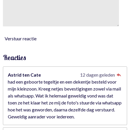
0
3
5
0
8
7
Verstuur reactie
7
s
Reacties
t
e
r
Astrid ten Cate
12 dagen geleden
r
had een geboorte tegeltje en een dekentje besteld voor
e
mijn kleinzoon. Kreeg netjes bevestigingen zowel via mail
n
als whatsapp. Wat ik helemaal geweldig vond was dat
toen ze het klaar het ze mij de foto's stuurde via whatsapp
hoe het was geworden, daarna dezelfde dag verstuurd.
Geweldig aanrader voor iedereen.