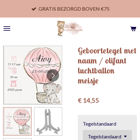
Ga
GRATIS BEZORGD BOVEN €75
direct
naar
de
hoofdinhoud
Geboortetegel met
naam / olifant
luchtballon
meisje
€ 14,55
Tegelstandaard