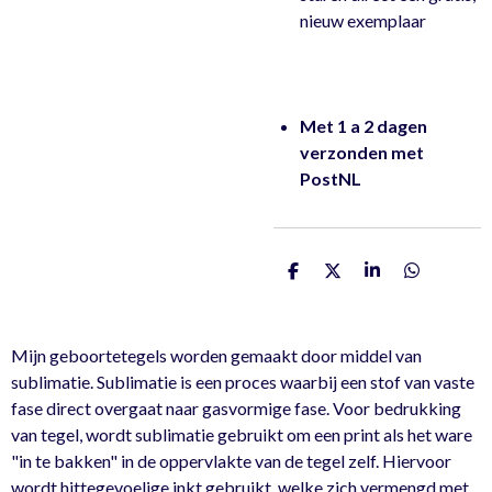
nieuw exemplaar
Met 1 a 2 dagen
verzonden met
PostNL
D
D
S
D
e
e
h
e
l
e
a
l
e
l
r
e
n
e
n
Mijn geboortetegels worden gemaakt door middel van
sublimatie. Sublimatie is een proces waarbij een stof van vaste
fase direct overgaat naar gasvormige fase. Voor bedrukking
van tegel, wordt sublimatie gebruikt om een print als het ware
"in te bakken" in de oppervlakte van de tegel zelf. Hiervoor
wordt hittegevoelige inkt gebruikt, welke zich vermengd met