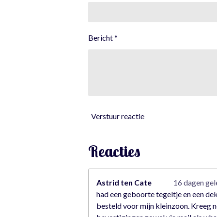
5
6
1
Bericht *
4
0
3
5
0
8
7
Verstuur reactie
7
s
t
Reacties
e
r
r
Astrid ten Cate
16 dagen ge
e
had een geboorte tegeltje en een de
n
besteld voor mijn kleinzoon. Kreeg n