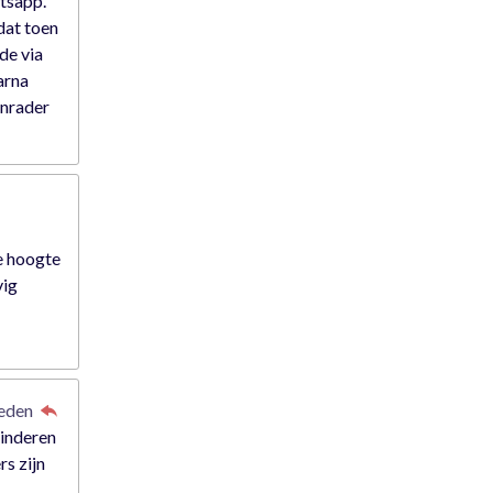
atsapp.
dat toen
rde via
arna
anrader
e hoogte
vig
leden
kinderen
rs zijn