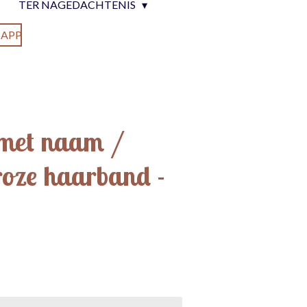
TER NAGEDACHTENIS
APP
met naam /
roze haarband -