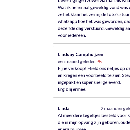
bevestigingen zowel via mail als wh
Wat ik helemaal geweldig vond was 
ze het klaar het ze mij de foto's stuu
whatsapp hoe het was geworden, da
dezelfde dag verstuurd. Geweldig a
voor iedereen.
Lindsay Camphuijzen
een maand geleden
Fijne verkoop! Hield ons netjes op d
en kregen een voorbeeld te zien. Ste
ingepakt en super snel geleverd.
Erg blij ermee.
Linda
2 maanden ge
Al meerdere tegeltjes besteld voor 
die in mijn opvang zijn geboren, oude
er erg blij mee.