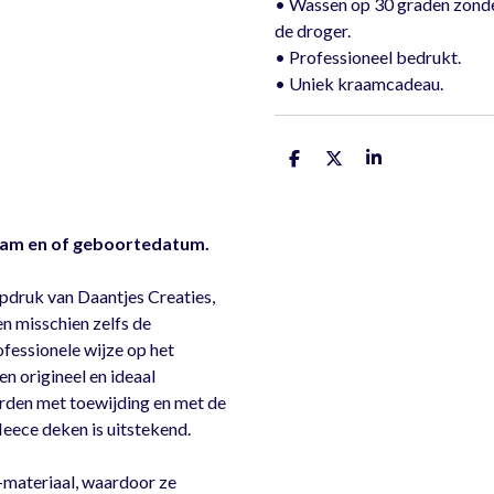
• Wassen op 30 graden zonde
de droger.
• Professioneel bedrukt.
• Uniek kraamcadeau.
D
D
S
e
e
h
l
e
a
e
l
r
n
e
am en of geboortedatum.
pdruk van Daantjes Creaties,
en misschien zelfs de
essionele wijze op het
n origineel en ideaal
den met toewijding en met de
leece deken is uitstekend.
-materiaal, waardoor ze