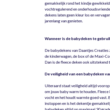
gemakkelijk rond het kindje gewikkeld
vochtregulerend en onderhoudsvriendelij
dekens laten geen kleur los en vervagen
jarenlang van genieten.
Wanneer is de babydeken te gebrui
De babydekens van Daantjes Creaties zij
de kinderwagen, de box of de Maxi-Cosi.
Dan is de fleece deken ook uitstekend t
De veiligheid van een babydeken va
Uiteraard staat veiligheid altijd voorop
om jouw baby warm te houden. Fleece is
vocht en het houdt warmte goed vast. 
instoppen en is het dekentje gemakkelij
babydeken altijd op maximaal 30 grad