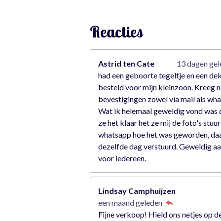
s
t
Reacties
e
r
r
Astrid ten Cate
13 dagen ge
e
had een geboorte tegeltje en een de
n
besteld voor mijn kleinzoon. Kreeg n
bevestigingen zowel via mail als wh
Wat ik helemaal geweldig vond was 
ze het klaar het ze mij de foto's stuu
whatsapp hoe het was geworden, da
dezelfde dag verstuurd. Geweldig a
voor iedereen.
Lindsay Camphuijzen
een maand geleden
Fijne verkoop! Hield ons netjes op d