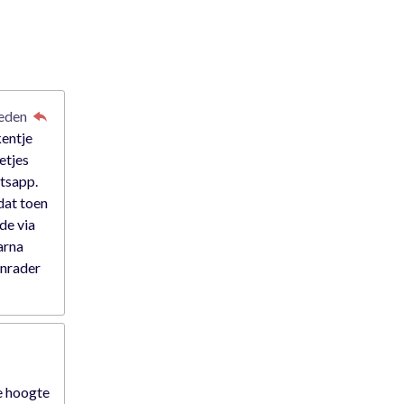
leden
kentje
etjes
atsapp.
dat toen
rde via
arna
anrader
e hoogte