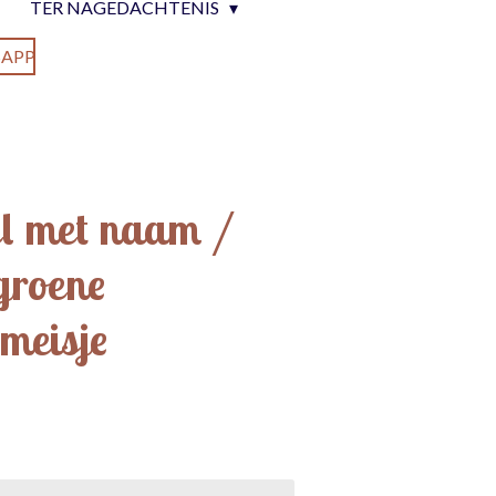
TER NAGEDACHTENIS
APP
el met naam /
groene
meisje