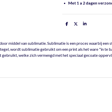
Met 1 a 2 dagen verzo
D
D
S
e
e
h
l
e
a
e
l
r
n
e
r middel van sublimatie. Sublimatie is een proces waarbij een st
egel, wordt sublimatie gebruikt om een print als het ware "in te b
t gebruikt, welke zich vermengd met het speciaal gecoate oppervla