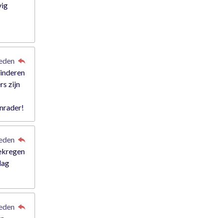
vig
leden
kinderen
rs zijn
anrader!
leden
gekregen
dag
leden