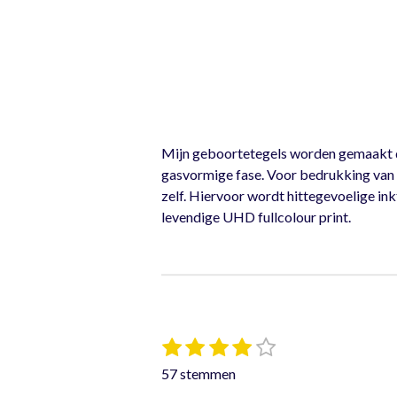
Mijn geboortetegels worden gemaakt doo
gasvormige fase. Voor bedrukking van t
zelf. Hiervoor wordt hittegevoelige ink
levendige UHD fullcolour print.
1
2
3
4
5
S
R
t
s
s
s
s
s
a
57 stemmen
e
t
t
t
t
t
t
m