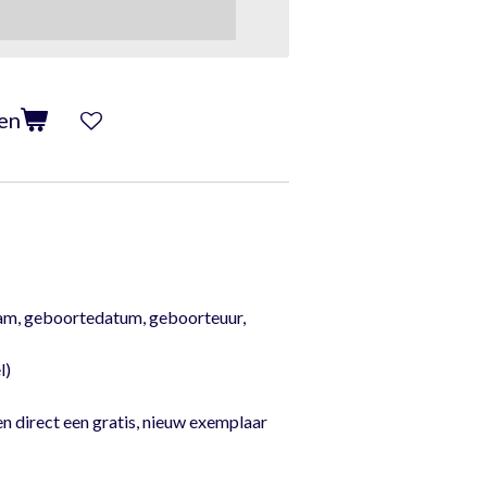
en
am, geboortedatum, geboorteuur,
l)
el bedrukt
en direct een gratis, nieuw exemplaar