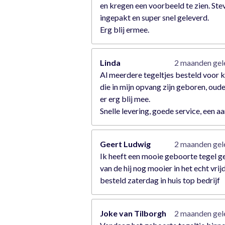
en kregen een voorbeeld te zien. Ste
ingepakt en super snel geleverd.
Erg blij ermee.
Linda
2 maanden ge
Al meerdere tegeltjes besteld voor 
die in mijn opvang zijn geboren, oude
er erg blij mee.
Snelle levering, goede service, een a
Geert Ludwig
2 maanden ge
Ik heeft een mooie geboorte tegel 
van de hij nog mooier in het echt vrij
besteld zaterdag in huis top bedrijf
Joke van Tilborgh
2 maanden ge