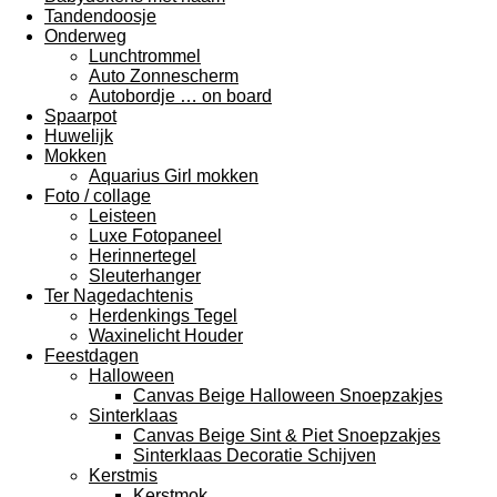
Tandendoosje
Onderweg
Lunchtrommel
Auto Zonnescherm
Autobordje … on board
Spaarpot
Huwelijk
Mokken
Aquarius Girl mokken
Foto / collage
Leisteen
Luxe Fotopaneel
Herinnertegel
Sleuterhanger
Ter Nagedachtenis
Herdenkings Tegel
Waxinelicht Houder
Feestdagen
Halloween
Canvas Beige Halloween Snoepzakjes
Sinterklaas
Canvas Beige Sint & Piet Snoepzakjes
Sinterklaas Decoratie Schijven
Kerstmis
Kerstmok