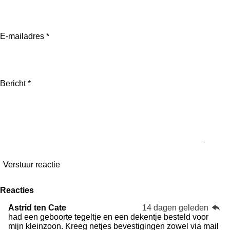
:
n
r
r
r
r
4
e
e
e
e
.
2
n
n
n
n
E-mailadres *
4
5
6
1
4
Bericht *
0
3
5
0
8
7
7
s
t
Verstuur reactie
e
r
r
Reacties
e
n
Astrid ten Cate
14 dagen geleden
had een geboorte tegeltje en een dekentje besteld voor
mijn kleinzoon. Kreeg netjes bevestigingen zowel via mail