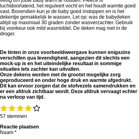
veilig om jouw baby warm te houden. Fleece is
luchtdoorlatend, het reguleert vocht en het houdt warmte goed
vast. Bovendien kun je de baby goed instoppen en is het
dekentje gemakkelijk te wassen. Let op: was de babydeken
altijd op maximaal 30 graden zonder wasverzachter. Gebruik
bij voorkeur ook mild wasmiddel. De deken mag niet in de
droger.
De tinten in onze voorbeeldweergave kunnen enigszins
verschillen qua levendigheid, aangezien dit slechts een
mock-up is en het uiteindelijke resultaat in sommige
situaties iets zachter kan uitvallen.
Onze dekens worden met de grootst mogelijke zorg
geproduceerd en onder hoge druk en warmte afgedrukt.
Dit kan ervoor zorgen dat de stofvezels samendrukken en
er een afdruk zichtbaar wordt. Deze afdruk vervaagt echter
na verloop van tijd.
1
2
3
4
5
R
S
a
t
s
s
s
s
s
57 stemmen
t
e
t
t
t
t
t
i
m
Reactie plaatsen
e
e
e
e
e
n
m
Naam *
g
e
r
r
r
r
r