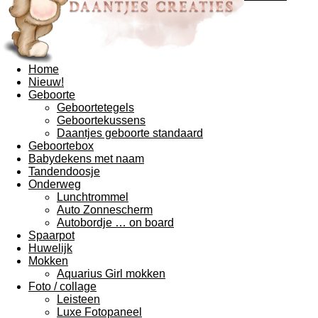
Home
Nieuw!
Geboorte
Geboortetegels
Geboortekussens
Daantjes geboorte standaard
Geboortebox
Babydekens met naam
Tandendoosje
Onderweg
Lunchtrommel
Auto Zonnescherm
Autobordje … on board
Spaarpot
Huwelijk
Mokken
Aquarius Girl mokken
Foto / collage
Leisteen
Luxe Fotopaneel