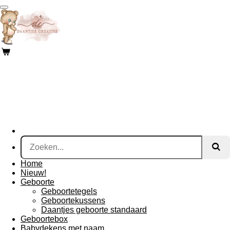
Ga
direct
naar
de
hoofdinhoud
Home
Nieuw!
Geboorte
Geboortetegels
Geboortekussens
Daantjes geboorte standaard
Geboortebox
Babydekens met naam