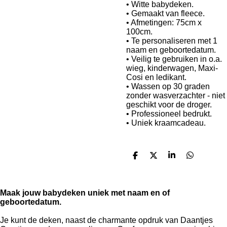
• Witte babydeken.
• Gemaakt van fleece.
• Afmetingen: 75cm x
100cm.
• Te personaliseren met 1
naam en geboortedatum.
• Veilig te gebruiken in o.a.
wieg, kinderwagen, Maxi-
Cosi en ledikant.
• Wassen op 30 graden
zonder wasverzachter - niet
geschikt voor de droger.
• Professioneel bedrukt.
• Uniek kraamcadeau.
D
D
S
D
e
e
h
e
l
e
a
l
e
l
r
e
n
e
n
Maak jouw babydeken uniek met naam en of
geboortedatum.
Je kunt de deken, naast de charmante opdruk van Daantjes