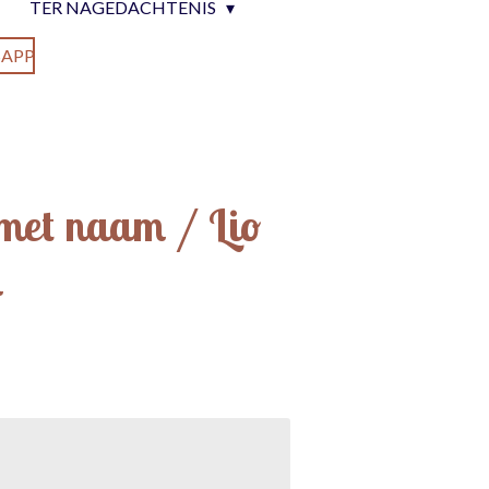
TER NAGEDACHTENIS
APP
met naam / Lio
n