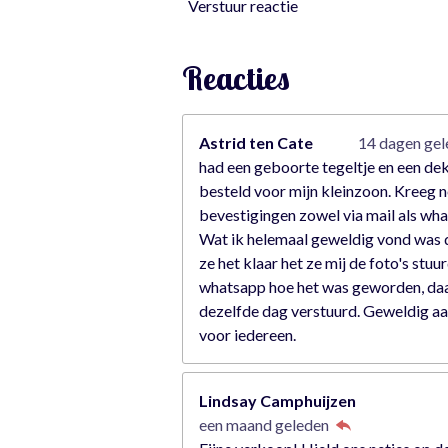
Verstuur reactie
7
s
t
Reacties
e
r
r
Astrid ten Cate
14 dagen ge
e
had een geboorte tegeltje en een de
n
besteld voor mijn kleinzoon. Kreeg n
bevestigingen zowel via mail als wh
Wat ik helemaal geweldig vond was 
ze het klaar het ze mij de foto's stuu
whatsapp hoe het was geworden, da
dezelfde dag verstuurd. Geweldig a
voor iedereen.
Lindsay Camphuijzen
een maand geleden