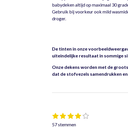
babydeken altijd op maximaal 30 grad
Gebruik bij voorkeur ook mild wasmidd
droger.
De tinten in onze voorbeeldweergave
uiteindelijke resultaat in sommige si
Onze dekens worden met de grootst
dat de stofvezels samendrukken en 
1
2
3
4
5
S
R
t
s
s
s
s
s
a
57 stemmen
e