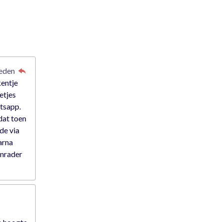
leden
kentje
etjes
atsapp.
dat toen
rde via
arna
anrader