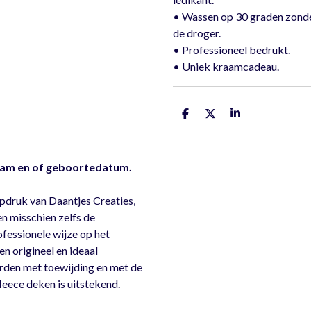
• Wassen op 30 graden zonde
de droger.
• Professioneel bedrukt.
• Uniek kraamcadeau.
D
D
S
e
e
h
l
e
a
e
l
r
n
e
am en of geboortedatum.
pdruk van Daantjes Creaties,
en misschien zelfs de
essionele wijze op het
n origineel en ideaal
den met toewijding en met de
leece deken is uitstekend.