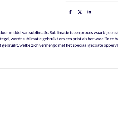
D
D
S
e
e
h
l
e
a
e
l
r
n
e
r middel van sublimatie. Sublimatie is een proces waarbij een st
egel, wordt sublimatie gebruikt om een print als het ware "in te b
t gebruikt, welke zich vermengd met het speciaal gecoate oppervla