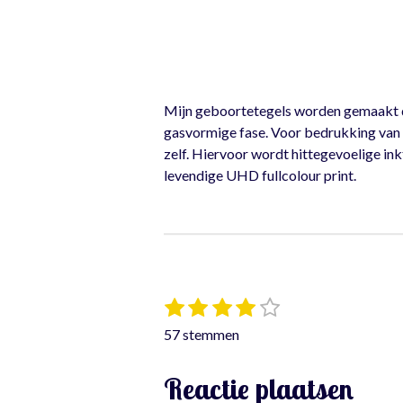
Mijn geboortetegels worden gemaakt doo
gasvormige fase. Voor bedrukking van t
zelf. Hiervoor wordt hittegevoelige ink
levendige UHD fullcolour print.
1
2
3
4
5
S
R
t
s
s
s
s
s
a
57 stemmen
e
t
t
t
t
t
t
m
e
e
e
e
e
i
m
Reactie plaatsen
r
r
r
r
r
e
n