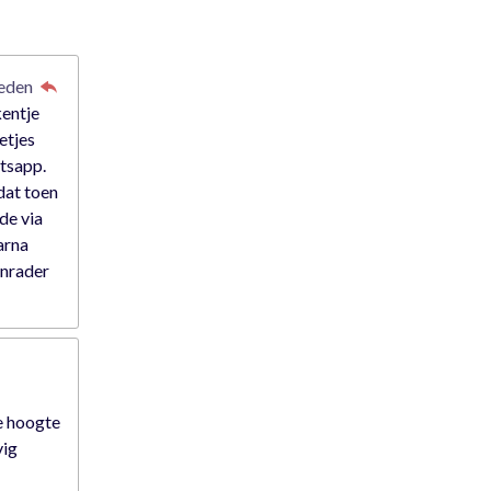
leden
kentje
etjes
atsapp.
dat toen
rde via
arna
anrader
e hoogte
vig