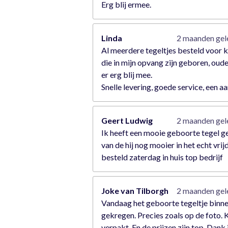
Erg blij ermee.
Linda
2 maanden ge
Al meerdere tegeltjes besteld voor 
die in mijn opvang zijn geboren, oude
er erg blij mee.
Snelle levering, goede service, een a
Geert Ludwig
2 maanden ge
Ik heeft een mooie geboorte tegel 
van de hij nog mooier in het echt vrij
besteld zaterdag in huis top bedrijf
Joke van Tilborgh
2 maanden ge
Vandaag het geboorte tegeltje binn
gekregen. Precies zoals op de foto. 
verpakt. En de prijzen zijn top. Dank 