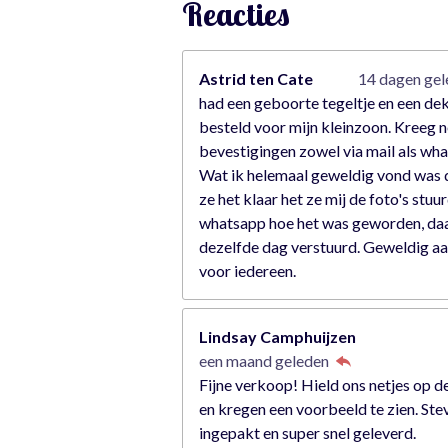
Reacties
e
r
r
Astrid ten Cate
14 dagen ge
e
had een geboorte tegeltje en een de
n
besteld voor mijn kleinzoon. Kreeg n
bevestigingen zowel via mail als wh
Wat ik helemaal geweldig vond was 
ze het klaar het ze mij de foto's stuu
whatsapp hoe het was geworden, da
dezelfde dag verstuurd. Geweldig a
voor iedereen.
Lindsay Camphuijzen
een maand geleden
Fijne verkoop! Hield ons netjes op d
en kregen een voorbeeld te zien. Ste
ingepakt en super snel geleverd.