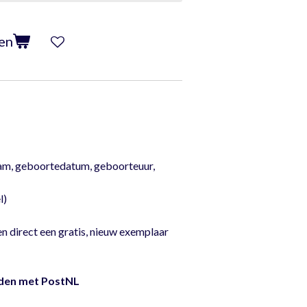
en
am, geboortedatum, geboorteuur,
l)
el bedrukt
en direct een gratis, nieuw exemplaar
nden met PostNL