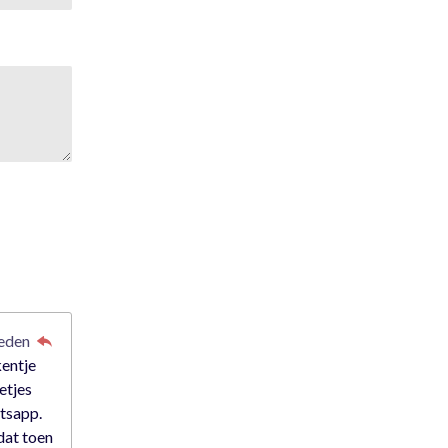
leden
kentje
etjes
atsapp.
dat toen