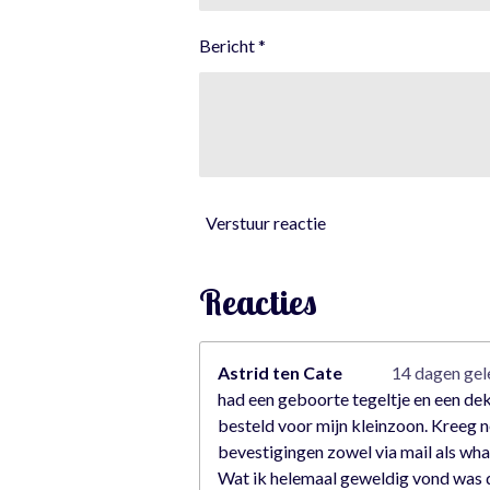
1
Bericht *
4
0
3
5
0
8
7
Verstuur reactie
7
s
t
Reacties
e
r
r
Astrid ten Cate
14 dagen ge
e
had een geboorte tegeltje en een de
n
besteld voor mijn kleinzoon. Kreeg n
bevestigingen zowel via mail als wh
Wat ik helemaal geweldig vond was 