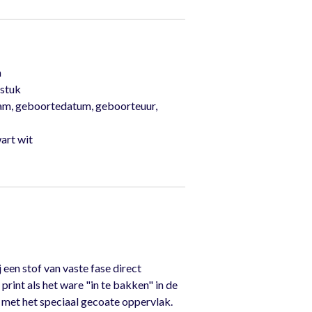
m
tstuk
am, geboortedatum, geboorteuur,
wart wit
en stof van vaste fase direct
int als het ware "in te bakken" in de
 met het speciaal gecoate oppervlak.