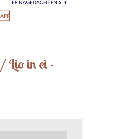
TER NAGEDACHTENIS
APP
 Lio in ei -