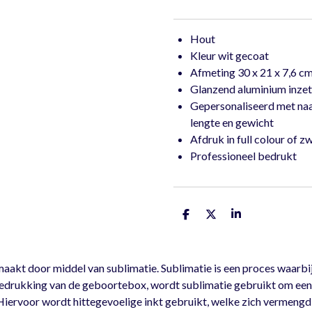
Hout
Kleur wit gecoat
Afmeting 30 x 21 x 7,6 c
Glanzend aluminium inze
Gepersonaliseerd met na
lengte en gewicht
Afdruk in full colour of z
Professioneel bedrukt
D
D
S
e
e
h
l
e
a
e
l
r
n
e
t door middel van sublimatie. Sublimatie is een proces waarbij e
drukking van de geboortebox, wordt sublimatie gebruikt om een pr
Hiervoor wordt hittegevoelige inkt gebruikt, welke zich vermengd