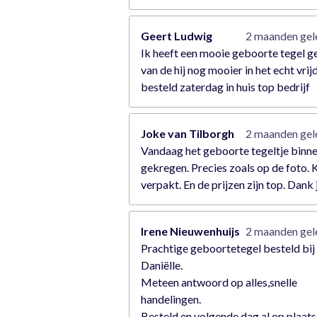
Geert Ludwig
2 maanden ge
Ik heeft een mooie geboorte tegel 
van de hij nog mooier in het echt vrij
besteld zaterdag in huis top bedrijf
Joke van Tilborgh
2 maanden ge
Vandaag het geboorte tegeltje binn
gekregen. Precies zoals op de foto. 
verpakt. En de prijzen zijn top. Dank 
Irene Nieuwenhuijs
2 maanden ge
Prachtige geboortetegel besteld bij
Daniëlle.
Meteen antwoord op alles,snelle
handelingen.
Besteld en volgende dag al op plaats