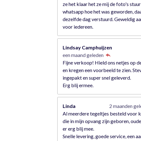
ze het klaar het ze mij de foto's stuu
whatsapp hoe het was geworden, da
dezelfde dag verstuurd. Geweldig a
voor iedereen.
Lindsay Camphuijzen
een maand geleden
Fijne verkoop! Hield ons netjes op d
en kregen een voorbeeld te zien. Ste
ingepakt en super snel geleverd.
Erg blij ermee.
Linda
2 maanden ge
Al meerdere tegeltjes besteld voor 
die in mijn opvang zijn geboren, oude
er erg blij mee.
Snelle levering, goede service, een a