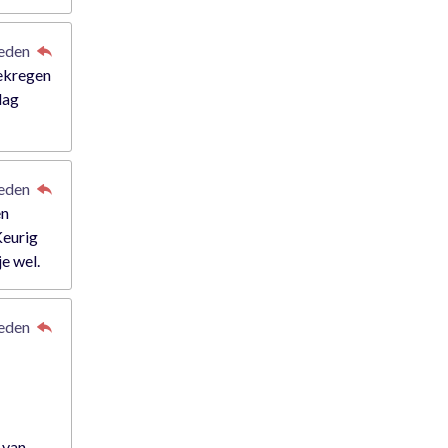
leden
gekregen
dag
leden
en
Keurig
je wel.
leden
 van