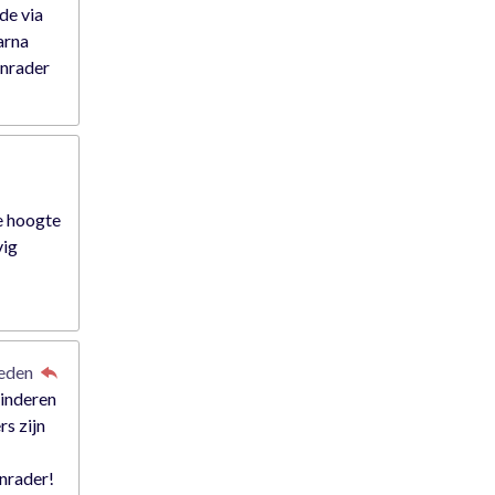
rde via
arna
anrader
e hoogte
vig
leden
kinderen
rs zijn
anrader!