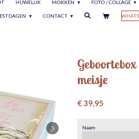
OT
HUWELIJK
MOKKEN
FOTO / COLLAGE
EESTDAGEN
CONTACT
WHATS
Geboortebox /
meisje
€ 39,95
Naam