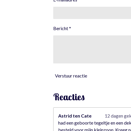
4
5
6
1
Bericht *
4
0
3
5
0
8
7
Verstuur reactie
7
s
t
Reacties
e
r
r
Astrid ten Cate
12 dagen ge
e
had een geboorte tegeltje en een de
n
besteld voor mijn kleinzoon. Kreeg n