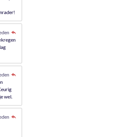
anrader!
leden
gekregen
dag
leden
en
Keurig
je wel.
leden