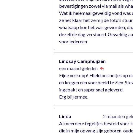
bevestigingen zowel via mail als wh
Wat ik helemaal geweldig vond was 
ze het klaar het ze mij de foto's stuu
whatsapp hoe het was geworden, da
dezelfde dag verstuurd. Geweldig a
voor iedereen.
Lindsay Camphuijzen
een maand geleden
Fijne verkoop! Hield ons netjes op d
en kregen een voorbeeld te zien. Ste
ingepakt en super snel geleverd.
Erg blij ermee.
Linda
2 maanden ge
Al meerdere tegeltjes besteld voor 
die in mijn opvang zijn geboren, oude