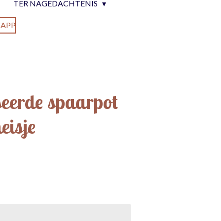
TER NAGEDACHTENIS
APP
seerde spaarpot
eisje