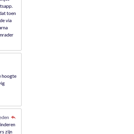
atsapp.
dat toen
rde via
arna
anrader
e hoogte
vig
leden
kinderen
rs zijn