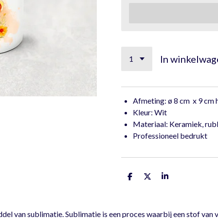
In winkelwag
Afmeting: ø 8 cm x 9 cm
Kleur: Wit
Materiaal: Keramiek, rub
Professioneel bedrukt
D
D
S
e
e
h
l
e
a
e
l
r
n
e
l van sublimatie. Sublimatie is een proces waarbij een stof van v