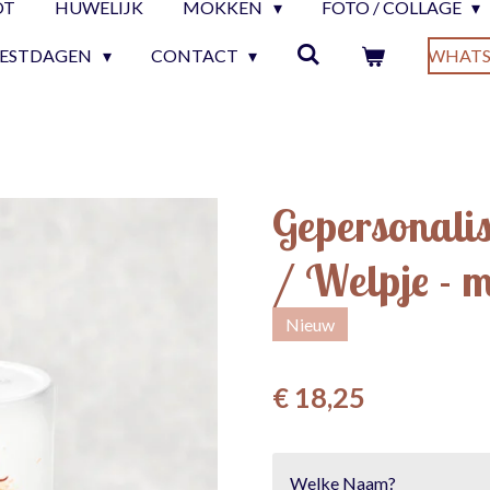
OT
HUWELIJK
MOKKEN
FOTO / COLLAGE
EESTDAGEN
CONTACT
WHATS
Gepersonali
/ Welpje - m
Nieuw
€ 18,25
Welke Naam?