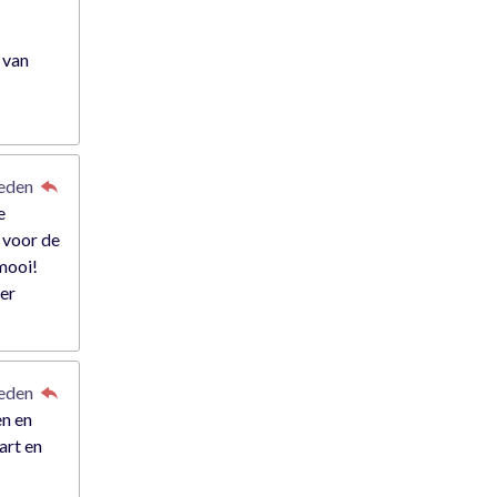
 van
leden
e
 voor de
 mooi!
der
leden
en en
art en