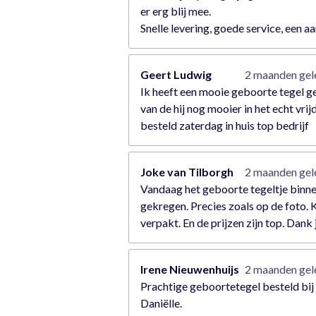
er erg blij mee.
Snelle levering, goede service, een a
Geert Ludwig
2 maanden ge
Ik heeft een mooie geboorte tegel 
van de hij nog mooier in het echt vrij
besteld zaterdag in huis top bedrijf
Joke van Tilborgh
2 maanden ge
Vandaag het geboorte tegeltje binn
gekregen. Precies zoals op de foto. 
verpakt. En de prijzen zijn top. Dank 
Irene Nieuwenhuijs
2 maanden ge
Prachtige geboortetegel besteld bij
Daniëlle.