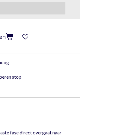
en
 hoog
beren stop
aste fase direct overgaat naar