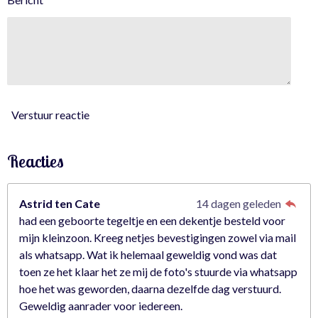
4
0
3
5
0
8
7
Verstuur reactie
7
s
Reacties
t
e
r
Astrid ten Cate
14 dagen geleden
r
had een geboorte tegeltje en een dekentje besteld voor
e
mijn kleinzoon. Kreeg netjes bevestigingen zowel via mail
n
als whatsapp. Wat ik helemaal geweldig vond was dat
toen ze het klaar het ze mij de foto's stuurde via whatsapp
hoe het was geworden, daarna dezelfde dag verstuurd.
Geweldig aanrader voor iedereen.