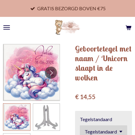
Ga
GRATIS BEZORGD BOVEN €75
direct
naar
de
hoofdinhoud
Geboortetegel met
naam / Unicorn
slaapt in de
wolken
€ 14,55
Tegelstandaard