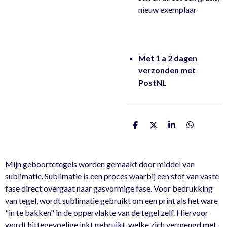
nieuw exemplaar
Met 1 a 2 dagen
verzonden met
PostNL
D
D
S
D
e
e
h
e
l
e
a
l
e
l
r
e
n
e
n
Mijn geboortetegels worden gemaakt door middel van
sublimatie. Sublimatie is een proces waarbij een stof van vaste
fase direct overgaat naar gasvormige fase. Voor bedrukking
van tegel, wordt sublimatie gebruikt om een print als het ware
"in te bakken" in de oppervlakte van de tegel zelf. Hiervoor
wordt hittegevoelige inkt gebruikt, welke zich vermengd met