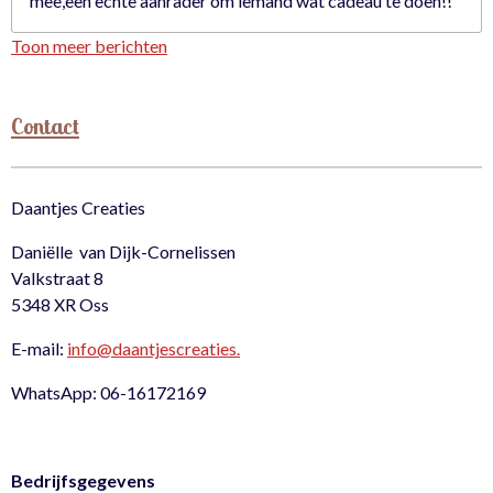
mee,een echte aanrader om iemand wat cadeau te doen!!
Toon meer berichten
Contact
Daantjes Creaties
Daniëlle van Dijk-Cornelissen
Valkstraat 8
5348 XR Oss
E-mail:
info@daantjescreaties.
WhatsApp: 06-16172169
Bedrijfsgegevens