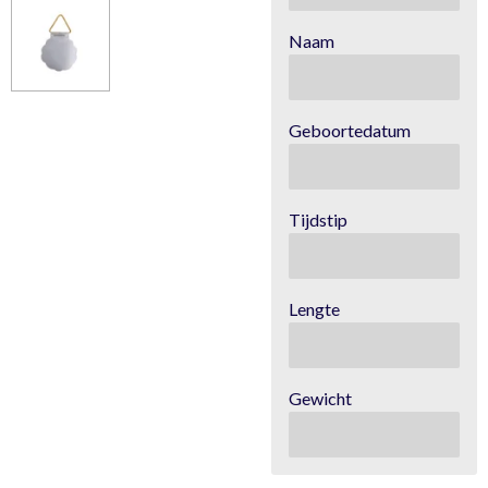
Naam
Geboortedatum
Tijdstip
Lengte
Gewicht